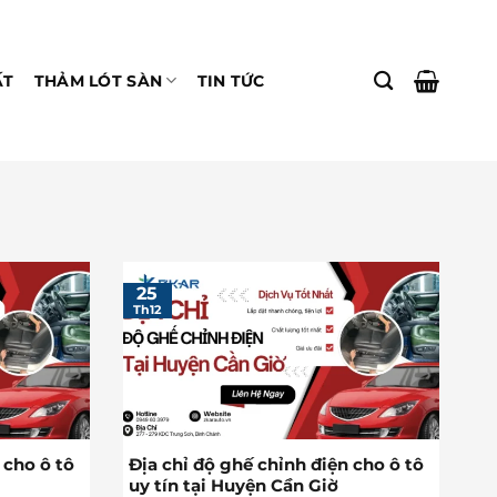
ẤT
THẢM LÓT SÀN
TIN TỨC
25
Th12
 cho ô tô
Địa chỉ độ ghế chỉnh điện cho ô tô
uy tín tại Huyện Cần Giờ