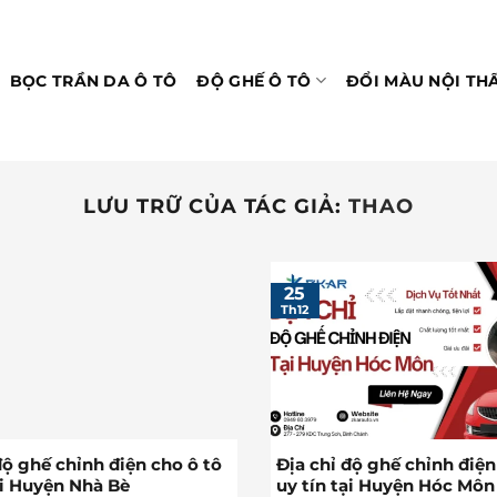
BỌC TRẦN DA Ô TÔ
ĐỘ GHẾ Ô TÔ
ĐỔI MÀU NỘI TH
LƯU TRỮ CỦA TÁC GIẢ:
THAO
25
Th12
độ ghế chỉnh điện cho ô tô
Địa chỉ độ ghế chỉnh điện
ại Huyện Nhà Bè
uy tín tại Huyện Hóc Môn