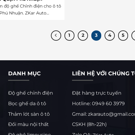
m độ ghế Chỉnh điện cho ô tô
Phú Nhuận. ZKar Auto...
1
2
3
4
5
DANH MỤC
LIÊN HỆ VỚI CHÚNG T
Độ ghế chỉnh điện
Đặt hàng trực tuyến
Bọc ghế da ô tô
Hotline: 0949 60 3979
Thảm lót sàn ô tô
Gmail: zkarauto@gmail.c
Đổi màu nội thất
CSKH (8h-22h)
Độ ghê limousine
Zalo OA:
ZKar Auto