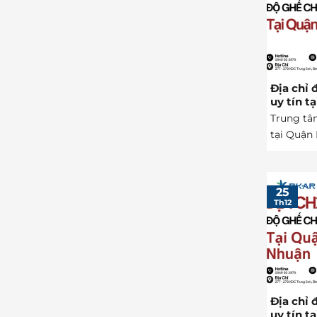
Địa chỉ 
uy tín t
Trung tâ
tại Quận 
25
Th12
Địa chỉ 
uy tín t