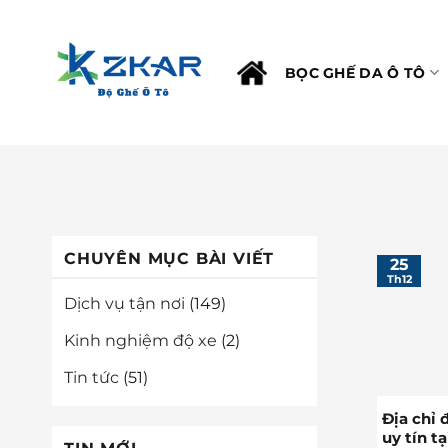
Chuyển
đến
nội
BỌC GHẾ DA Ô TÔ
dung
CHUYÊN MỤC BÀI VIẾT
25
Th12
Dịch vụ tận nơi
(149)
Kinh nghiệm độ xe
(2)
Tin tức
(51)
Địa chỉ 
uy tín t