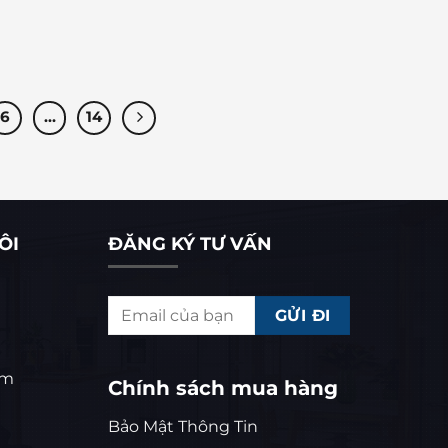
6
…
14
ÔI
ĐĂNG KÝ TƯ VẤN
om
Chính sách mua hàng
Bảo Mật Thông Tin