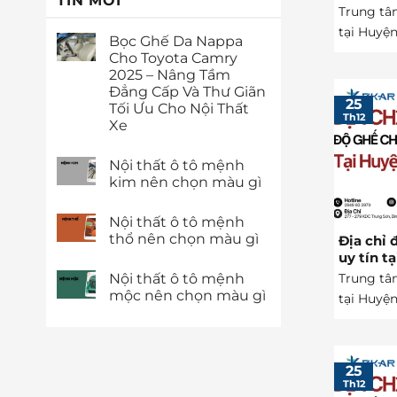
TIN MỚI
Trung tâ
tại Huyện
Bọc Ghế Da Nappa
Cho Toyota Camry
2025 – Nâng Tầm
Đẳng Cấp Và Thư Giãn
25
Tối Ưu Cho Nội Thất
Th12
Xe
Nội thất ô tô mệnh
kim nên chọn màu gì
Nội thất ô tô mệnh
thổ nên chọn màu gì
Địa chỉ 
uy tín t
Trung tâ
Nội thất ô tô mệnh
mộc nên chọn màu gì
tại Huyện
25
Th12