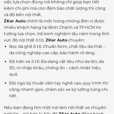
việc lựa chọn đúng nơi không chỉ giúp bạn tiết
kiệm chi phí mà còn đảm bảo chất lượng thi công
và độ bền nội thất.
ZKar Auto
chính là một trong những đơn vị được
nhiều khách hàng tại Bình Chánh và TP.HCM tin
tưởng lựa chọn. Với kinh nghiệm lâu năm trong lĩnh
vực độ nội thất ô tô,
ZKar Auto
chuyên:
Bọc da ghế ô tô: Chuẩn form, chất liệu da thật –
da công nghiệp cao cấp, bảo hành rõ ràng.
Độ trần xe ô tô: Đa dạng vật liệu như da lộn, da
5D, nỉ nhập khẩu, chống ồn – cách nhiệt hiệu
quả.
Đội ngũ kỹ thuật viên tay nghề cao, quy trình thi
công nhanh gọn, chăm sóc xe kỹ lưỡng từng chi
tiết.
Nếu bạn đang tìm một nơi làm nội thất xe chuyên
nghiệp – giá hợp lý, hãy để
ZKar Auto
đồng hành