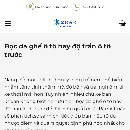
Chuyển
Hệ thống cửa hàng
1900 988 xxx
đến
nội
dung
Bọc da ghế ô tô hay độ trần ô tô
trước
Nâng cấp nội thất ô tô ngày càng trở nên phổ biến
nhằm tăng tính thẩm mỹ, độ bền và trải nghiệm lái
xe thoải mái hơn. Tuy nhiên, nhiều chủ xe băn
khoăn không biết nên ưu tiên bọc da ghế ô tô hay
độ trần ô tô trước để đạt hiệu quả tối ưu.Bài viết này
sẽ phân tích,so sánh chi tiết giúp bạn hiểu rõ ưu
nhược điểm và đưa ra quyết định phù hợp nhất cho